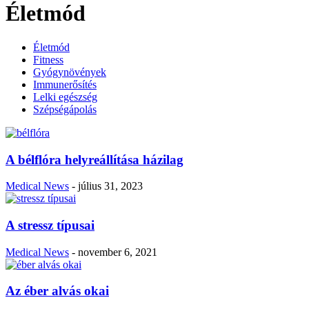
Életmód
Életmód
Fitness
Gyógynövények
Immunerősítés
Lelki egészség
Szépségápolás
A bélflóra helyreállítása házilag
Medical News
-
július 31, 2023
A stressz típusai
Medical News
-
november 6, 2021
Az éber alvás okai