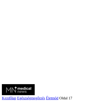
Kezdőlap
Egészségmegőrzés
Életmód
Oldal 17