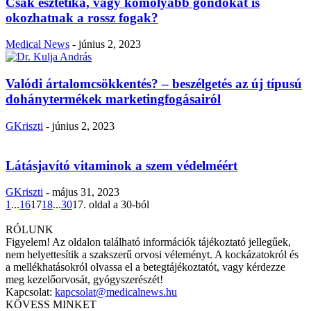
Csak esztétika, vagy komolyabb gondokat is
okozhatnak a rossz fogak?
Medical News
-
június 2, 2023
Valódi ártalomcsökkentés? – beszélgetés az új típusú
dohánytermékek marketingfogásairól
GKriszti
-
június 2, 2023
Látásjavító vitaminok a szem védelméért
GKriszti
-
május 31, 2023
1
...
16
17
18
...
30
17. oldal a 30-ból
RÓLUNK
Figyelem! Az oldalon található információk tájékoztató jellegűek,
nem helyettesítik a szakszerű orvosi véleményt. A kockázatokról és
a mellékhatásokról olvassa el a betegtájékoztatót, vagy kérdezze
meg kezelőorvosát, gyógyszerészét!
Kapcsolat:
kapcsolat@medicalnews.hu
KÖVESS MINKET