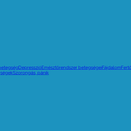
betegség
Depresszió
Emésztőrendszer betegségei
Fájdalom
Fert
egségek
Szorongás, pánik