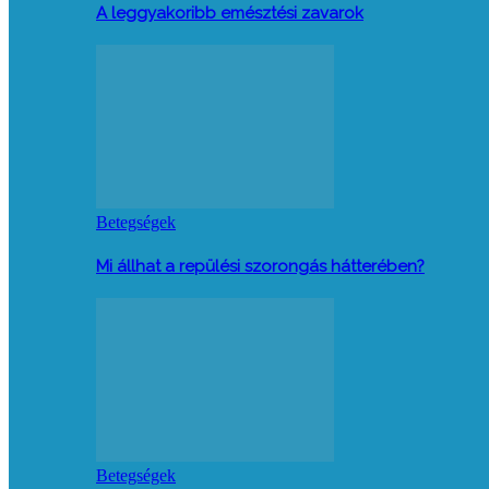
A leggyakoribb emésztési zavarok
Betegségek
Mi állhat a repülési szorongás hátterében?
Betegségek