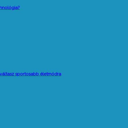
hnológia?
t váltasz sportosabb életmódra