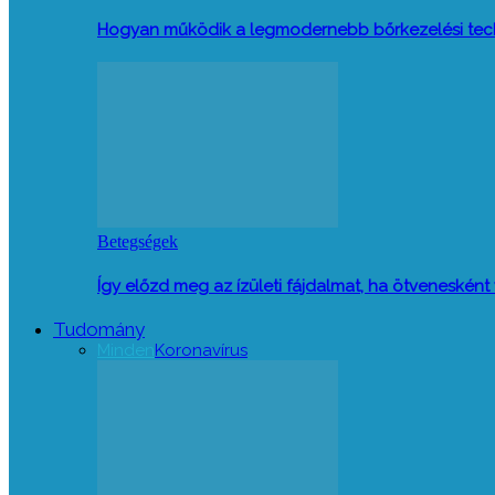
Hogyan működik a legmodernebb bőrkezelési tec
Betegségek
Így előzd meg az ízületi fájdalmat, ha ötveneskén
Tudomány
Minden
Koronavírus