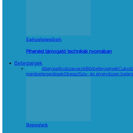
Egészségmegőrzés
Pihenést támogató technikák nyomában
Betegségek
Minden
Allergia
Alvászavarok
Bőrbetegségek
Cukor
megbetegedések
Stressz
Szív- és érrendszeri bet
Betegségek