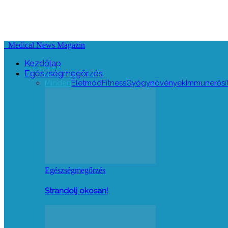
Medical News Magazin
Kezdőlap
Egészségmegőrzés
Minden
Életmód
Fitness
Gyógynövények
Immunerősí
Egészségmegőrzés
Strandolj okosan!