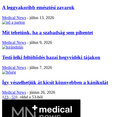
A leggyakoribb emésztési zavarok
Medical News
-
július 13, 2026
Mit tehetünk, ha a szabadság sem pihentet
Medical News
-
július 9, 2026
Testi-lelki feltöltődés hazai hegyvidéki tájakon
Medical News
-
július 7, 2026
Így vészelhetjük át kicsit könnyebben a kánikulát
Medical News
-
június 26, 2026
1
2
3
...
53
1. oldal a 53-ból