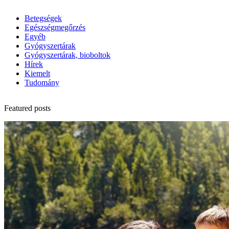
Betegségek
Egészségmegőrzés
Egyéb
Gyógyszertárak
Gyógyszertárak, bioboltok
Hírek
Kiemelt
Tudomány
Featured posts