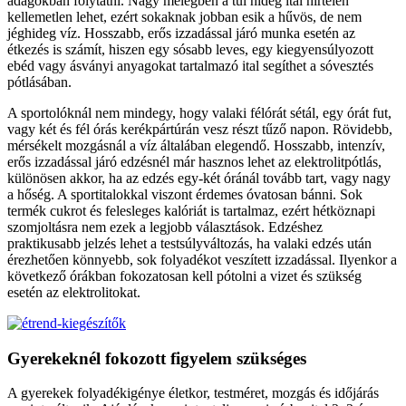
adagokban folytatni. Nagy melegben a túl hideg ital hirtelen
kellemetlen lehet, ezért sokaknak jobban esik a hűvös, de nem
jéghideg víz. Hosszabb, erős izzadással járó munka esetén az
étkezés is számít, hiszen egy sósabb leves, egy kiegyensúlyozott
ebéd vagy ásványi anyagokat tartalmazó ital segíthet a sóvesztés
pótlásában.
A sportolóknál nem mindegy, hogy valaki félórát sétál, egy órát fut,
vagy két és fél órás kerékpártúrán vesz részt tűző napon. Rövidebb,
mérsékelt mozgásnál a víz általában elegendő. Hosszabb, intenzív,
erős izzadással járó edzésnél már hasznos lehet az elektrolitpótlás,
különösen akkor, ha az edzés egy-két óránál tovább tart, vagy nagy
a hőség. A sportitalokkal viszont érdemes óvatosan bánni. Sok
termék cukrot és felesleges kalóriát is tartalmaz, ezért hétköznapi
szomjoltásra nem ezek a legjobb választások. Edzéshez
praktikusabb jelzés lehet a testsúlyváltozás, ha valaki edzés után
érezhetően könnyebb, sok folyadékot veszített izzadással. Ilyenkor a
következő órákban fokozatosan kell pótolni a vizet és szükség
esetén az elektrolitokat.
Gyerekeknél fokozott figyelem szükséges
A gyerekek folyadékigénye életkor, testméret, mozgás és időjárás