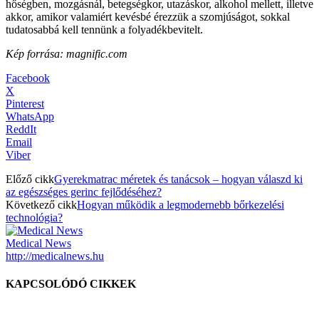
hőségben, mozgásnál, betegségkor, utazáskor, alkohol mellett, illetve
akkor, amikor valamiért kevésbé érezzük a szomjúságot, sokkal
tudatosabbá kell tennünk a folyadékbevitelt.
Kép forrása: magnific.com
Facebook
X
Pinterest
WhatsApp
ReddIt
Email
Viber
Előző cikk
Gyerekmatrac méretek és tanácsok – hogyan válaszd ki
az egészséges gerinc fejlődéséhez?
Következő cikk
Hogyan működik a legmodernebb bőrkezelési
technológia?
Medical News
http://medicalnews.hu
KAPCSOLÓDÓ CIKKEK