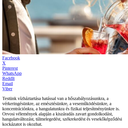
Facebook
X
Pinterest
WhatsApp
ReddIt
Email
Viber
Testünk vízháztartása hatással van a hőszabályozásunkra, a
vérkeringésünkre, az emésztésünkre, a veseműködésünkre, a
koncentrációnkra, a hangulatunkra és fizikai teljesítményünkre is.
Orvosi vélemények alapján a kiszáradás zavart gondolkodást,
hangulatváltozást, túlmelegedést, székrekedést és vesekőképződési
kockázatot is okozhat.