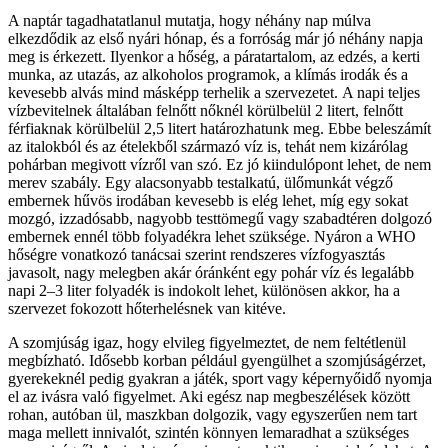
A naptár tagadhatatlanul mutatja, hogy néhány nap múlva
elkezdődik az első nyári hónap, és a forróság már jó néhány napja
meg is érkezett. Ilyenkor a hőség, a páratartalom, az edzés, a kerti
munka, az utazás, az alkoholos programok, a klímás irodák és a
kevesebb alvás mind másképp terhelik a szervezetet. A napi teljes
vízbevitelnek általában felnőtt nőknél körülbelül 2 litert, felnőtt
férfiaknak körülbelül 2,5 litert határozhatunk meg. Ebbe beleszámít
az italokból és az ételekből származó víz is, tehát nem kizárólag
pohárban megivott vízről van szó. Ez jó kiindulópont lehet, de nem
merev szabály. Egy alacsonyabb testalkatú, ülőmunkát végző
embernek hűvös irodában kevesebb is elég lehet, míg egy sokat
mozgó, izzadósabb, nagyobb testtömegű vagy szabadtéren dolgozó
embernek ennél több folyadékra lehet szüksége. Nyáron a WHO
hőségre vonatkozó tanácsai szerint rendszeres vízfogyasztás
javasolt, nagy melegben akár óránként egy pohár víz és legalább
napi 2–3 liter folyadék is indokolt lehet, különösen akkor, ha a
szervezet fokozott hőterhelésnek van kitéve.
A szomjúság igaz, hogy elvileg figyelmeztet, de nem feltétlenül
megbízható. Idősebb korban például gyengülhet a szomjúságérzet,
gyerekeknél pedig gyakran a játék, sport vagy képernyőidő nyomja
el az ivásra való figyelmet. Aki egész nap megbeszélések között
rohan, autóban ül, maszkban dolgozik, vagy egyszerűen nem tart
maga mellett innivalót, szintén könnyen lemaradhat a szükséges