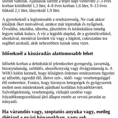
szerint változik. Ajánlások szerint a teljes napi vízbevitel 2–3 éves
korban körülbelül 1,3 liter, 4–8 éves korban 1,6 liter, 9–13 éves
fiúknál 2,1 liter, lányoknál 1,9 liter.
A gyerekeknél a legfontosabb a rendszeresség. Ne csak akkor
kínáljuk őket innivalóval, amikor már kipirultak és nyűgösek.
Óvodába, iskolába, táborba, játszótérre és kirándulásra mindig
legyen náluk kulacs. A víz a legjobb alapital, de a gyümölcsökkel,
uborkával, mentával ízesített víz vagy a hígított, cukrozatlan tea
segíthet azoknál, akik nehezebben isznak sima vizet.
Időseknél a kiszáradás alattomosabb lehet
Idősebb korban a dehidratáció jelentkezhet gyengeség, zavartság,
bizonytalanság, szédülés, aluszékonyság vagy étvágytalanság is. A
WHO külön kiemeli, hogy hőségben érdemes rendszeresen figyelni
az idősebb, egyedül élő, illetve szív-, tüdő- vagy vesebetegséggel
élő emberekre. Fontos, hogy bizonyos betegségek és gyógyszerek
mellett nem mindenkinek ajánlható korlátlan folyadékbevitel.
Szívelégtelenség, vesebetegség, vízhajtó szedése vagy
folyadékmegszorítással járó állapot esetén az orvosi javaslat az
irányadó.
Ha várandós vagy, szoptatós anyuka vagy, esetleg
diétázol a nyári hónapokban, vagy sok