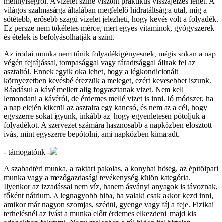
mennyiségről. A vizelet színe viszont praktikus visszajelzés lehet. A
világos szalmasárga általában megfelelő hidratáltságra utal, míg a
sötétebb, erősebb szagú vizelet jelezheti, hogy kevés volt a folyadék.
Ez persze nem tökéletes mérce, mert egyes vitaminok, gyógyszerek
és ételek is befolyásolhatják a színt.
Az irodai munka nem tűnik folyadékigényesnek, mégis sokan a nap
végén fejfájással, tompasággal vagy fáradtsággal állnak fel az
asztaltól. Ennek egyik oka lehet, hogy a légkondicionált
környezetben kevésbé érezzük a meleget, ezért kevesebbet iszunk.
Ráadásul a kávé mellett alig fogyasztanak vizet. Nem kell
lemondani a kávéról, de érdemes mellé vizet is inni. Jó módszer, ha
a nap elején kikerül az asztalra egy kancsó, és nem az a cél, hogy
egyszerre sokat igyunk, inkább az, hogy egyenletesen pótoljuk a
folyadékot. A szervezet számára hasznosabb a napközben elosztott
ivás, mint egyszerre bepótolni, ami napközben kimaradt.
- támogatónk -
A szabadtéri munka, a raktári pakolás, a konyhai hőség, az építőipari
munka vagy a mezőgazdasági tevékenység külön kategória.
Ilyenkor az izzadással nem víz, hanem ásványi anyagok is távoznak,
főként nátrium. A legnagyobb hiba, ha valaki csak akkor kezd inni,
amikor már nagyon szomjas, szédül, gyenge vagy fáj a feje. Fizikai
terhelésnél az ivást a munka előtt érdemes elkezdeni, majd kis