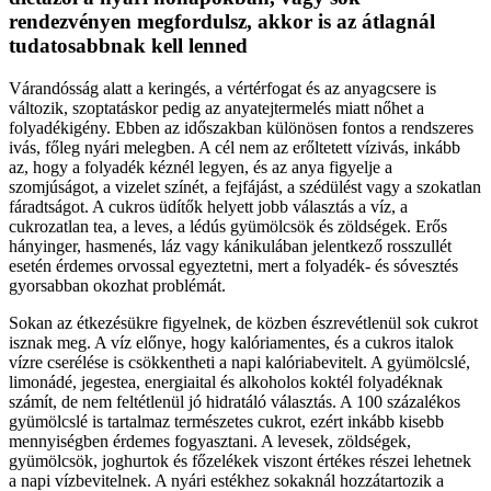
rendezvényen megfordulsz, akkor is az átlagnál
tudatosabbnak kell lenned
Várandósság alatt a keringés, a vértérfogat és az anyagcsere is
változik, szoptatáskor pedig az anyatejtermelés miatt nőhet a
folyadékigény. Ebben az időszakban különösen fontos a rendszeres
ivás, főleg nyári melegben. A cél nem az erőltetett vízivás, inkább
az, hogy a folyadék kéznél legyen, és az anya figyelje a
szomjúságot, a vizelet színét, a fejfájást, a szédülést vagy a szokatlan
fáradtságot. A cukros üdítők helyett jobb választás a víz, a
cukrozatlan tea, a leves, a lédús gyümölcsök és zöldségek. Erős
hányinger, hasmenés, láz vagy kánikulában jelentkező rosszullét
esetén érdemes orvossal egyeztetni, mert a folyadék- és sóvesztés
gyorsabban okozhat problémát.
Sokan az étkezésükre figyelnek, de közben észrevétlenül sok cukrot
isznak meg. A víz előnye, hogy kalóriamentes, és a cukros italok
vízre cserélése is csökkentheti a napi kalóriabevitelt. A gyümölcslé,
limonádé, jegestea, energiaital és alkoholos koktél folyadéknak
számít, de nem feltétlenül jó hidratáló választás. A 100 százalékos
gyümölcslé is tartalmaz természetes cukrot, ezért inkább kisebb
mennyiségben érdemes fogyasztani. A levesek, zöldségek,
gyümölcsök, joghurtok és főzelékek viszont értékes részei lehetnek
a napi vízbevitelnek. A nyári estékhez sokaknál hozzátartozik a