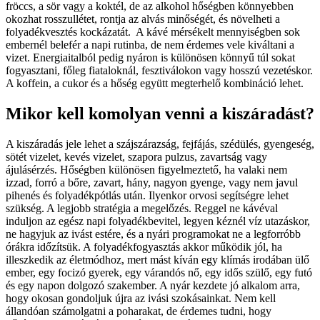
fröccs, a sör vagy a koktél, de az alkohol hőségben könnyebben
okozhat rosszullétet, rontja az alvás minőségét, és növelheti a
folyadékvesztés kockázatát. A kávé mérsékelt mennyiségben sok
embernél belefér a napi rutinba, de nem érdemes vele kiváltani a
vizet. Energiaitalból pedig nyáron is különösen könnyű túl sokat
fogyasztani, főleg fiataloknál, fesztiválokon vagy hosszú vezetéskor.
A koffein, a cukor és a hőség együtt megterhelő kombináció lehet.
Mikor kell komolyan venni a kiszáradást?
A kiszáradás jele lehet a szájszárazság, fejfájás, szédülés, gyengeség,
sötét vizelet, kevés vizelet, szapora pulzus, zavartság vagy
ájulásérzés. Hőségben különösen figyelmeztető, ha valaki nem
izzad, forró a bőre, zavart, hány, nagyon gyenge, vagy nem javul
pihenés és folyadékpótlás után. Ilyenkor orvosi segítségre lehet
szükség. A legjobb stratégia a megelőzés. Reggel ne kávéval
induljon az egész napi folyadékbevitel, legyen kéznél víz utazáskor,
ne hagyjuk az ivást estére, és a nyári programokat ne a legforróbb
órákra időzítsük. A folyadékfogyasztás akkor működik jól, ha
illeszkedik az életmódhoz, mert mást kíván egy klímás irodában ülő
ember, egy focizó gyerek, egy várandós nő, egy idős szülő, egy futó
és egy napon dolgozó szakember. A nyár kezdete jó alkalom arra,
hogy okosan gondoljuk újra az ivási szokásainkat. Nem kell
állandóan számolgatni a poharakat, de érdemes tudni, hogy