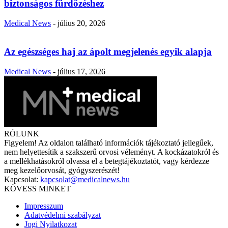
biztonságos fürdőzéshez
Medical News
-
július 20, 2026
Az egészséges haj az ápolt megjelenés egyik alapja
Medical News
-
július 17, 2026
RÓLUNK
Figyelem! Az oldalon található információk tájékoztató jellegűek,
nem helyettesítik a szakszerű orvosi véleményt. A kockázatokról és
a mellékhatásokról olvassa el a betegtájékoztatót, vagy kérdezze
meg kezelőorvosát, gyógyszerészét!
Kapcsolat:
kapcsolat@medicalnews.hu
KÖVESS MINKET
Impresszum
Adatvédelmi szabályzat
Jogi Nyilatkozat