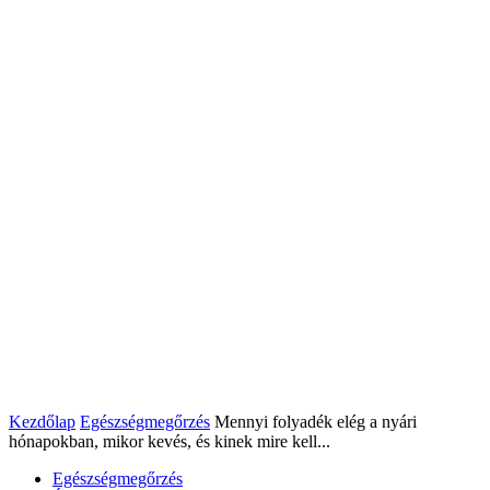
Kezdőlap
Egészségmegőrzés
Mennyi folyadék elég a nyári
hónapokban, mikor kevés, és kinek mire kell...
Egészségmegőrzés