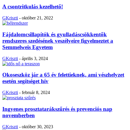
A csontritkulás kezelhető!
GKriszti
-
október 21, 2022
Fájdalomcsillapítók és gyulladáscsökkentők
rendszeres szedésének veszélyeire figyelmeztet a
Semmelweis Egyetem
GKriszti
-
április 3, 2024
Okoseszköz jár a 65 év felettieknek, ami vészhelyzet
esetén segítséget hív
GKriszti
-
február 8, 2024
Ingyenes prosztatarákszűrés és prevenciós nap
novemberben
GKriszti
-
október 30, 2023