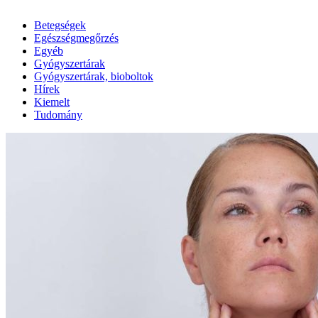
Betegségek
Egészségmegőrzés
Egyéb
Gyógyszertárak
Gyógyszertárak, bioboltok
Hírek
Kiemelt
Tudomány