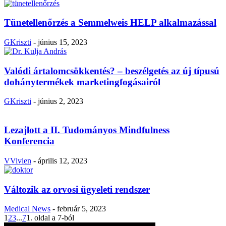
Tünetellenőrzés a Semmelweis HELP alkalmazással
GKriszti
-
június 15, 2023
Valódi ártalomcsökkentés? – beszélgetés az új típusú
dohánytermékek marketingfogásairól
GKriszti
-
június 2, 2023
Lezajlott a II. Tudományos Mindfulness
Konferencia
VVivien
-
április 12, 2023
Változik az orvosi ügyeleti rendszer
Medical News
-
február 5, 2023
1
2
3
...
7
1. oldal a 7-ból