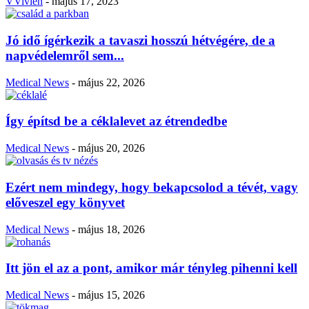
VVivien
-
május 17, 2023
Jó idő ígérkezik a tavaszi hosszú hétvégére, de a
napvédelemről sem...
Medical News
-
május 22, 2026
Így építsd be a céklalevet az étrendedbe
Medical News
-
május 20, 2026
Ezért nem mindegy, hogy bekapcsolod a tévét, vagy
előveszel egy könyvet
Medical News
-
május 18, 2026
Itt jön el az a pont, amikor már tényleg pihenni kell
Medical News
-
május 15, 2026