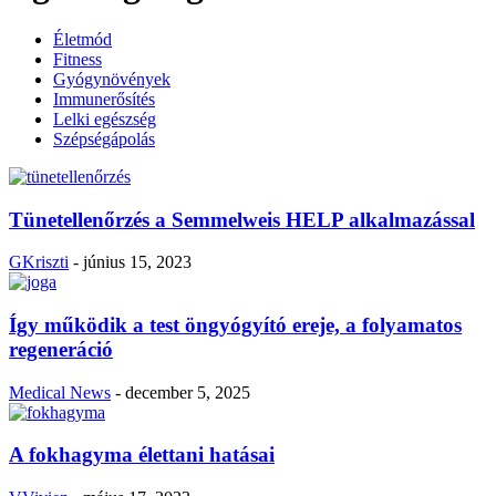
Életmód
Fitness
Gyógynövények
Immunerősítés
Lelki egészség
Szépségápolás
Tünetellenőrzés a Semmelweis HELP alkalmazással
GKriszti
-
június 15, 2023
Így működik a test öngyógyító ereje, a folyamatos
regeneráció
Medical News
-
december 5, 2025
A fokhagyma élettani hatásai