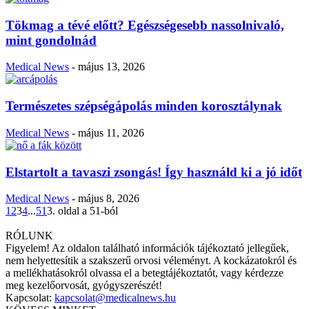
Tökmag a tévé előtt? Egészségesebb nassolnivaló,
mint gondolnád
Medical News
-
május 13, 2026
Természetes szépségápolás minden korosztálynak
Medical News
-
május 11, 2026
Elstartolt a tavaszi zsongás! Így használd ki a jó időt
Medical News
-
május 8, 2026
1
2
3
4
...
51
3. oldal a 51-ból
RÓLUNK
Figyelem! Az oldalon található információk tájékoztató jellegűek,
nem helyettesítik a szakszerű orvosi véleményt. A kockázatokról és
a mellékhatásokról olvassa el a betegtájékoztatót, vagy kérdezze
meg kezelőorvosát, gyógyszerészét!
Kapcsolat:
kapcsolat@medicalnews.hu