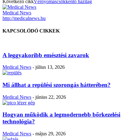
Következő cikk
Vérnyomáscsökkentő házilag
Medical News
http://medicalnews.hu
KAPCSOLÓDÓ CIKKEK
A leggyakoribb emésztési zavarok
Medical News
-
július 13, 2026
Mi állhat a repülési szorongás hátterében?
Medical News
-
június 22, 2026
Hogyan működik a legmodernebb bőrkezelési
technológia?
Medical News
-
május 29, 2026