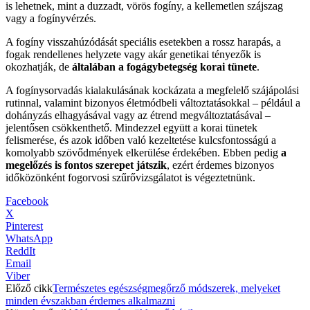
is lehetnek, mint a duzzadt, vörös fogíny, a kellemetlen szájszag
vagy a fogínyvérzés.
A fogíny visszahúzódását speciális esetekben a rossz harapás, a
fogak rendellenes helyzete vagy akár genetikai tényezők is
okozhatják, de
általában a fogágybetegség korai tünete
.
A fogínysorvadás kialakulásának kockázata a megfelelő szájápolási
rutinnal, valamint bizonyos életmódbeli változtatásokkal – például a
dohányzás elhagyásával vagy az étrend megváltoztatásával –
jelentősen csökkenthető. Mindezzel együtt a korai tünetek
felismerése, és azok időben való kezeltetése kulcsfontosságú a
komolyabb szövődmények elkerülése érdekében. Ebben pedig
a
megelőzés is fontos szerepet játszik
, ezért érdemes bizonyos
időközönként fogorvosi szűrővizsgálatot is végeztetnünk.
Facebook
X
Pinterest
WhatsApp
ReddIt
Email
Viber
Előző cikk
Természetes egészségmegőrző módszerek, melyeket
minden évszakban érdemes alkalmazni