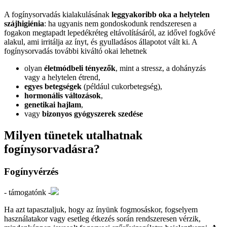
A fogínysorvadás kialakulásának
leggyakoribb oka a helytelen
szájhigiénia
: ha ugyanis nem gondoskodunk rendszeresen a
fogakon megtapadt lepedékréteg eltávolításáról, az idővel fogkővé
alakul, ami irritálja az ínyt, és gyulladásos állapotot vált ki. A
fogínysorvadás további kiváltó okai lehetnek
olyan
életmódbeli tényezők
, mint a stressz, a dohányzás
vagy a helytelen étrend,
egyes betegségek
(például cukorbetegség),
hormonális változások
,
genetikai hajlam
,
vagy
bizonyos gyógyszerek szedése
Milyen tünetek utalhatnak
fogínysorvadásra?
Fogínyvérzés
- támogatónk -
Ha azt tapasztaljuk, hogy az ínyünk fogmosáskor, fogselyem
használatakor vagy esetleg étkezés során rendszeresen vérzik,