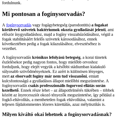
fordulnunk.
Mi pontosan a fogínysorvadás?
A
fogínysorvadás
vagy fogágybetegség (parodontitis)
a fogakat
körülvevő szövetek baktériumok okozta gyulladását jelenti
, ami
először ínygyulladáshoz, majd a fogíny visszahúzódásához, végül a
fogak stabilitásáért felelős szövetek károsodásához, ennek
következtében pedig a fogak kilazulásához, elvesztéséhez is
vezethet.
A fogínysorvadás
krónikus lefolyású betegség
, a korai tünetek
észlelésekor pedig nagyon fontos, hogy mielőbb orvoshoz
forduljunk, hogy elejét vegyük a későbbi stádiumban kialakuló
súlyosabb szövődményeknek. Ez azért is különösen lényeges,
mert
az elsorvadt fogíny már nem tud visszanőni
, emiatt
kulcsfontosságú a gyulladásos állapot mielőbbi megszüntetése. A
fogínysorvadás
csakis professzionális fogorvosi ellátás során
kezelhető
. Ennek része lehet – az állapotfelmérés tükrében – többek
között az ínyrecessziót okozó tényezők megszüntetése, így például a
fogkő-eltávolítás, a menthetetlen fogak eltávolítása, valamint a
teljesen fájdalommentes lézeres kürettálás, azaz mélytisztítás is.
Milyen kiváltó okai lehetnek a fogínysorvadásnak?