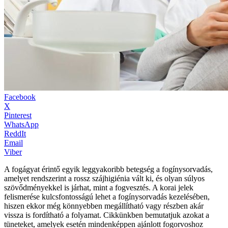
Facebook
X
Pinterest
WhatsApp
ReddIt
Email
Viber
A fogágyat érintő egyik leggyakoribb betegség a fogínysorvadás,
amelyet rendszerint a rossz szájhigiénia vált ki, és olyan súlyos
szövődményekkel is járhat, mint a fogvesztés. A korai jelek
felismerése kulcsfontosságú lehet a fogínysorvadás kezelésében,
hiszen ekkor még könnyebben megállítható vagy részben akár
vissza is fordítható a folyamat. Cikkünkben bemutatjuk azokat a
tüneteket, amelyek esetén mindenképpen ajánlott fogorvoshoz