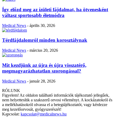
Így előzd meg az ízületi fájdalmat, ha ötvenesként
váltasz sportosabb életmódra
Medical News
-
április 30, 2026
Térdfájdalomról minden korosztálynak
Medical News
-
március 20, 2026
Mit kezdjünk az újra és újra visszatérő,
megmagyarázhatatlan szorongással?
Medical News
-
január 28, 2026
RÓLUNK
Figyelem! Az oldalon található információk tájékoztató jellegűek,
nem helyettesítik a szakszerű orvosi véleményt. A kockázatokról és
a mellékhatásokról olvassa el a betegtájékoztatót, vagy kérdezze
meg kezelőorvosát, gyógyszerészét!
Kapcsolat:
kapcsolat@medicalnews.hu