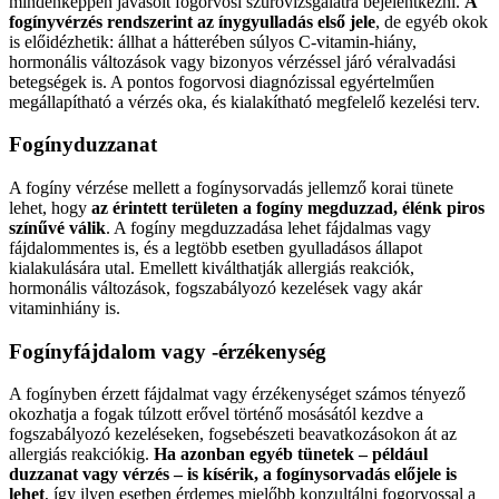
mindenképpen javasolt fogorvosi szűrővizsgálatra bejelentkezni.
A
fogínyvérzés rendszerint az ínygyulladás első jele
, de egyéb okok
is előidézhetik: állhat a hátterében súlyos C-vitamin-hiány,
hormonális változások vagy bizonyos vérzéssel járó véralvadási
betegségek is. A pontos fogorvosi diagnózissal egyértelműen
megállapítható a vérzés oka, és kialakítható megfelelő kezelési terv.
Fogínyduzzanat
A fogíny vérzése mellett a fogínysorvadás jellemző korai tünete
lehet, hogy
az érintett területen a fogíny megduzzad, élénk piros
színűvé válik
. A fogíny megduzzadása lehet fájdalmas vagy
fájdalommentes is, és a legtöbb esetben gyulladásos állapot
kialakulására utal. Emellett kiválthatják allergiás reakciók,
hormonális változások, fogszabályozó kezelések vagy akár
vitaminhiány is.
Fogínyfájdalom vagy -érzékenység
A fogínyben érzett fájdalmat vagy érzékenységet számos tényező
okozhatja a fogak túlzott erővel történő mosásától kezdve a
fogszabályozó kezeléseken, fogsebészeti beavatkozásokon át az
allergiás reakciókig.
Ha azonban egyéb tünetek – például
duzzanat vagy vérzés – is kísérik, a fogínysorvadás előjele is
lehet
, így ilyen esetben érdemes mielőbb konzultálni fogorvossal a