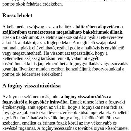
pontos okok feltárása érdekében.
Rossz lehelet
A kellemetlen szájszag, azaz a halitózis
hátterében alapvetően a
szájflórában természetesen megtalálható baktériumok állnak
.
Ezek a baktériumok az ételmaradékokkal és a nyállal elkeveredve
alkotják a plakkot, azaz foglepedéket. A megfelelő szájápolási
rutinnal a plakk eltávolítható, ezáltal pedig a halitózis is enyhíthető
vagy megszüntethető. Ha viszont azt tapasztaljuk, hogy a
kellemetlen szájszag tartósan fennáll, valamint egyéb
kísérőtünetekkel is jár, felmerülhet a fogínygyulladás vagy -sorvadás
gyanúja. Ilyenkor minden esetben konzultáljunk fogorvosunkkal a
pontos ok felderítése érdekében!
A fogíny visszahúzódása
Az ínyrecesszió nem más, mint
a fogíny visszahúzódása a
fognyakról a foggyökér irányába
. Ennek tünete lehet a fognyaki
érzékenység, amit éppen az vált ki, hogy a fognyakat nem fedi az
íny, így az jobban ki van téve az erősebb külső ingereknek. Emellett
egy idő után láthatóvá is válik, hogy a fogak felületéből több van
szabadon, emellett az érintett fogak körül az íny vékonyabb és
kevésbé rugalmas. A fogínyrecessziónak továbbá olyan kísérőtünetei