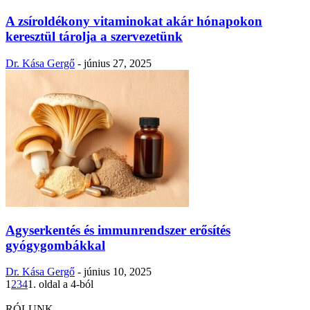
A zsíroldékony vitaminokat akár hónapokon
keresztül tárolja a szervezetünk
Dr. Kása Gergő
-
június 27, 2025
Agyserkentés és immunrendszer erősítés
gyógygombákkal
Dr. Kása Gergő
-
június 10, 2025
1
2
3
4
1. oldal a 4-ból
RÓLUNK