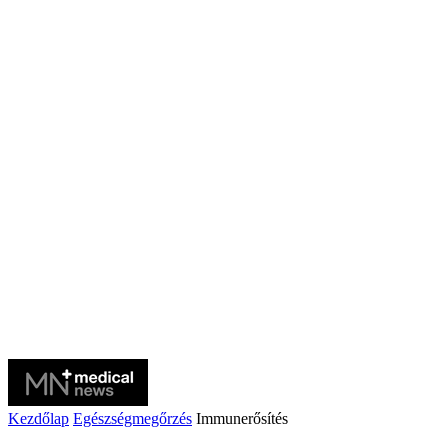
Kezdőlap
Egészségmegőrzés
Immunerősítés