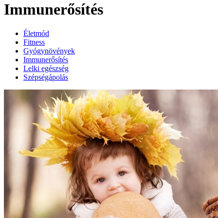
Immunerősítés
Életmód
Fitness
Gyógynövények
Immunerősítés
Lelki egészség
Szépségápolás