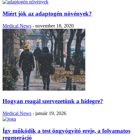
Miért jók az adaptogén növények?
Medical News
-
november 18, 2020
Hogyan reagál szervezetünk a hidegre?
Medical News
-
január 19, 2026
Így működik a test öngyógyító ereje, a folyamatos
regeneráció