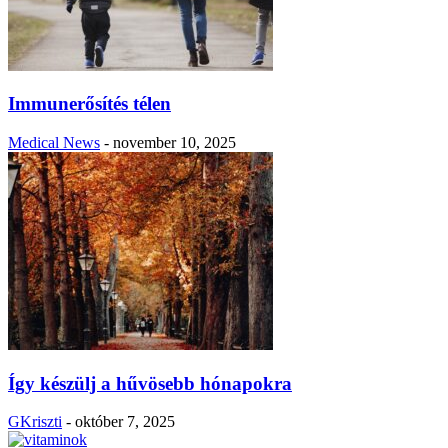
Immunerősítés télen
Medical News
-
november 10, 2025
Így készülj a hűvösebb hónapokra
GKriszti
-
október 7, 2025