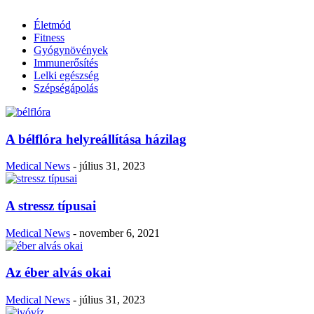
Életmód
Fitness
Gyógynövények
Immunerősítés
Lelki egészség
Szépségápolás
A bélflóra helyreállítása házilag
Medical News
-
július 31, 2023
A stressz típusai
Medical News
-
november 6, 2021
Az éber alvás okai
Medical News
-
július 31, 2023