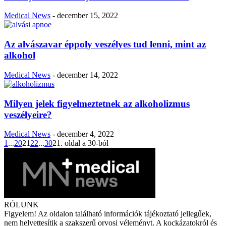
Medical News
-
december 15, 2022
Az alvászavar éppoly veszélyes tud lenni, mint az
alkohol
Medical News
-
december 14, 2022
Milyen jelek figyelmeztetnek az alkoholizmus
veszélyeire?
Medical News
-
december 4, 2022
1
...
20
21
22
...
30
21. oldal a 30-ból
RÓLUNK
Figyelem! Az oldalon található információk tájékoztató jellegűek,
nem helyettesítik a szakszerű orvosi véleményt. A kockázatokról és