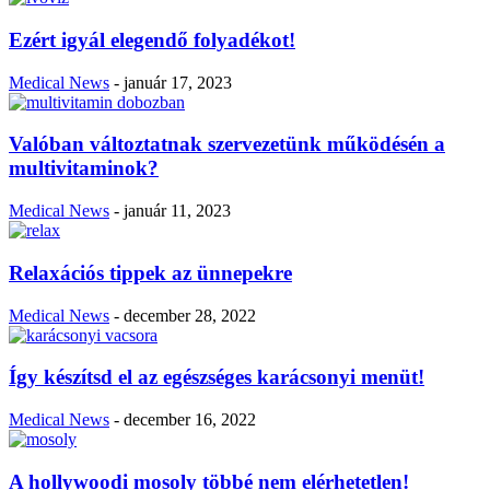
Ezért igyál elegendő folyadékot!
Medical News
-
január 17, 2023
Valóban változtatnak szervezetünk működésén a
multivitaminok?
Medical News
-
január 11, 2023
Relaxációs tippek az ünnepekre
Medical News
-
december 28, 2022
Így készítsd el az egészséges karácsonyi menüt!
Medical News
-
december 16, 2022
A hollywoodi mosoly többé nem elérhetetlen!