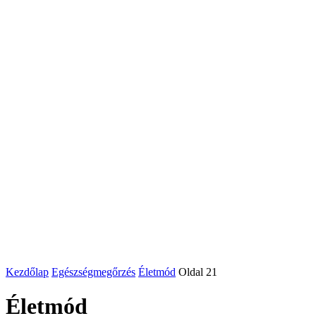
Kezdőlap
Egészségmegőrzés
Életmód
Oldal 21
Életmód