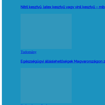
Nitril kesztyű, latex kesztyű vagy vinil kesztyű –
Tudomány
Egészségügyi álláslehetőségek Magyarországon 2