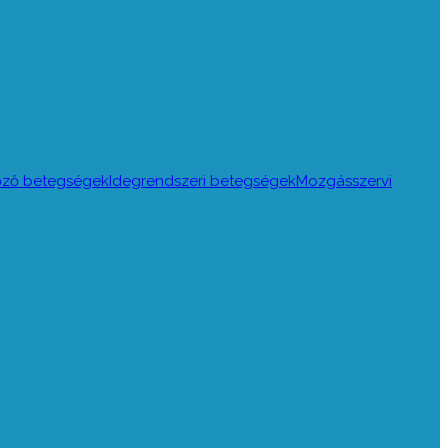
őző betegségek
Idegrendszeri betegségek
Mozgásszervi