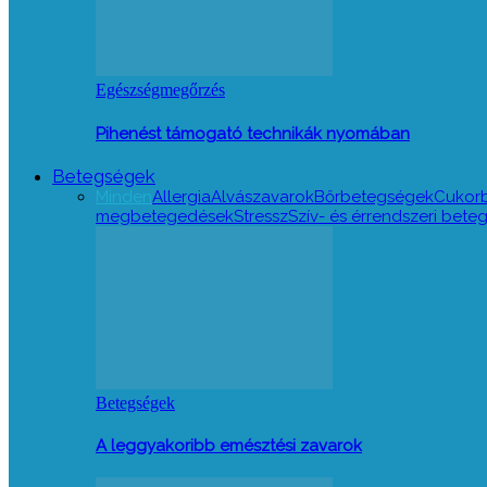
Egészségmegőrzés
Pihenést támogató technikák nyomában
Betegségek
Minden
Allergia
Alvászavarok
Bőrbetegségek
Cukor
megbetegedések
Stressz
Szív- és érrendszeri bet
Betegségek
A leggyakoribb emésztési zavarok