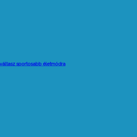
t váltasz sportosabb életmódra