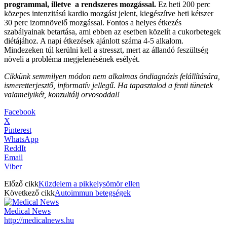
programmal, illetve a rendszeres mozgással.
Ez heti 200 perc
közepes intenzitású kardio mozgást jelent, kiegészítve heti kétszer
30 perc izomnövelő mozgással. Fontos a helyes étkezés
szabályainak betartása, ami ebben az esetben közelít a cukorbetegek
diétájához. A napi étkezések ajánlott száma 4-5 alkalom.
Mindezeken túl kerülni kell a stresszt, mert az állandó feszültség
növeli a probléma megjelenésének esélyét.
Cikkünk semmilyen módon nem alkalmas öndiagnózis felállítására,
ismeretterjesztő, informatív jellegű. Ha tapasztalod a fenti tünetek
valamelyikét, konzultálj orvosoddal!
Facebook
X
Pinterest
WhatsApp
ReddIt
Email
Viber
Előző cikk
Küzdelem a pikkelysömör ellen
Következő cikk
Autoimmun betegségek
Medical News
http://medicalnews.hu