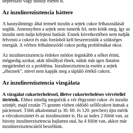
depresszió vagy túlsúly esetén is.
Az inzulinrezisztencia háttere
A hasnyálmirigy által termelt inzulin a sejtek cukor felhasználását
segítik. Amennyiben a sejtek nem ismerik fel, nem kötik meg, így az
inzulin nem tudja kifejteni hatását. Ennek következtében nem tudják
felvenni a cukrot és más forrásból kell beszerezniük a szükséges
energiát. A vérben felhalmozódó cukor pedig problémákat okoz.
Az inzulinrezisztencia érdekes módon leginkább a nőket érinti,
mégpedig azokat, akik túlsúllyal élnek, náluk már igen fiatalon
megjelenhet ez a probléma. Inzulinrezisztencia esetén a sejtek
„éheznek”, mivel nem kapják meg a tápláló értékű cukrot.
Az inzulinrezisztencia vizsgálata
A vizsgálat cukorterheléssel, illetve cukorterheléses vérvétellel
történik.
Ehhez mindig megnézik a vér éhgyomri cukor -és inzulin
szintjét, majd ezután 75 gramm vízben oldódó szőlőcukrot itatnak a
pácienssel. Több alkalommal (a 30. 60. és 120. percben) újra mérik
a vércukorszintet és az inzulinszintet is. Ha az index 2 fölött van, az
bizony inzulinrezisztencia hajlamra utal, ha 4 fölött van, akkor már
inzulinrezisztenciáról beszélünk.