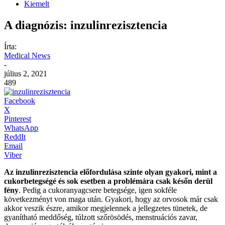
Kiemelt
A diagnózis: inzulinrezisztencia
Írta:
Medical News
-
július 2, 2021
489
Facebook
X
Pinterest
WhatsApp
ReddIt
Email
Viber
Az inzulinrezisztencia előfordulása szinte olyan gyakori, mint a
cukorbetegségé és sok esetben a problémára csak későn derül
fény
. Pedig a cukoranyagcsere betegsége, igen sokféle
következményt von maga után. Gyakori, hogy az orvosok már csak
akkor veszik észre, amikor megjelennek a jellegzetes tünetek, de
gyanítható meddőség, túlzott szőrösödés, menstruációs zavar,