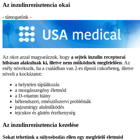
Az inzulinrezisztencia okai
- támogatónk -
Az okot azzal magyarázzuk, hogy
a sejtek inzulin receptorai
hibásan alakulnak ki, illetve nem működnek megfelelően
. Az
esély növekszik, ha a családban van 2-es típusú cukorbeteg, illetve
növeli a kockázatot:
a helytelen táplálkozás
a mozgásszegény életmód
a D-vitamin hiány
bélrendszeri, emésztőszervi problémák
pajzsmirigy alulműködés
tejcukor és glutén érzékenység
Az inzulinrezisztencia kezelése
Sokat tehetünk a súlyosbodás ellen egy megfelelő életmód