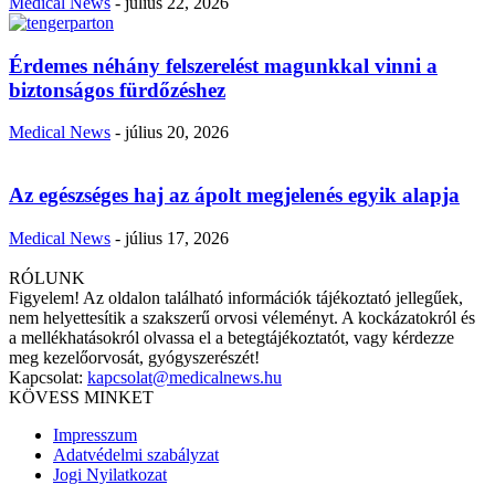
Medical News
-
július 22, 2026
Érdemes néhány felszerelést magunkkal vinni a
biztonságos fürdőzéshez
Medical News
-
július 20, 2026
Az egészséges haj az ápolt megjelenés egyik alapja
Medical News
-
július 17, 2026
RÓLUNK
Figyelem! Az oldalon található információk tájékoztató jellegűek,
nem helyettesítik a szakszerű orvosi véleményt. A kockázatokról és
a mellékhatásokról olvassa el a betegtájékoztatót, vagy kérdezze
meg kezelőorvosát, gyógyszerészét!
Kapcsolat:
kapcsolat@medicalnews.hu
KÖVESS MINKET
Impresszum
Adatvédelmi szabályzat
Jogi Nyilatkozat