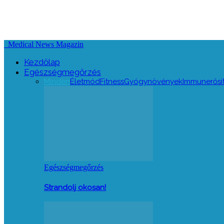
Medical News Magazin
Kezdőlap
Egészségmegőrzés
Minden
Életmód
Fitness
Gyógynövények
Immunerősí
Egészségmegőrzés
Strandolj okosan!