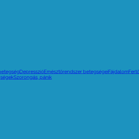
betegség
Depresszió
Emésztőrendszer betegségei
Fájdalom
Fert
egségek
Szorongás, pánik