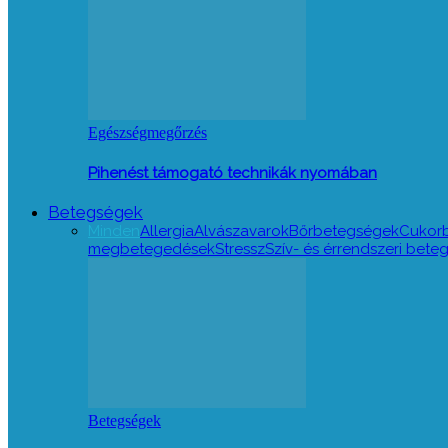
Egészségmegőrzés
Pihenést támogató technikák nyomában
Betegségek
Minden
Allergia
Alvászavarok
Bőrbetegségek
Cukor
megbetegedések
Stressz
Szív- és érrendszeri bet
Betegségek