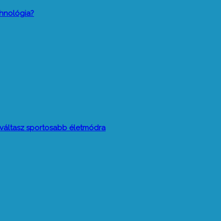
hnológia?
t váltasz sportosabb életmódra