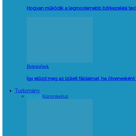
Hogyan működik a legmodernebb bőrkezelési tec
Betegségek
Így előzd meg az ízületi fájdalmat, ha ötveneskén
Tudomány
Minden
Koronavírus