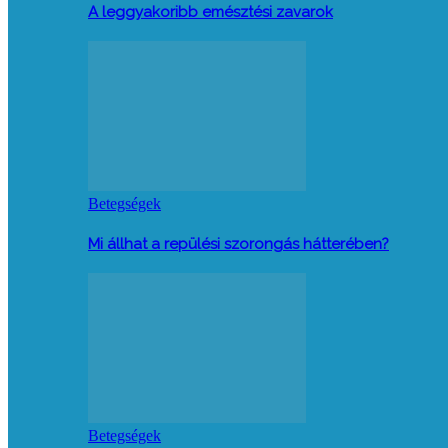
A leggyakoribb emésztési zavarok
Betegségek
Mi állhat a repülési szorongás hátterében?
Betegségek