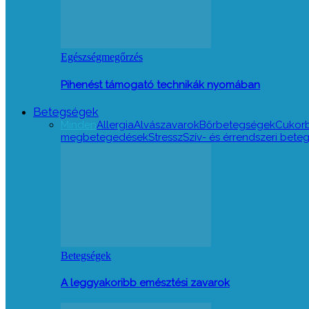
Egészségmegőrzés
Pihenést támogató technikák nyomában
Betegségek
Minden
Allergia
Alvászavarok
Bőrbetegségek
Cukor
megbetegedések
Stressz
Szív- és érrendszeri bet
Betegségek
A leggyakoribb emésztési zavarok