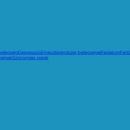
betegség
Depresszió
Emésztőrendszer betegségei
Fájdalom
Fert
egségek
Szorongás, pánik