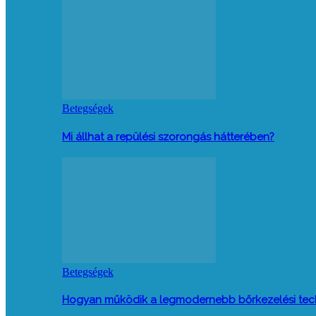
Betegségek
Mi állhat a repülési szorongás hátterében?
Betegségek
Hogyan működik a legmodernebb bőrkezelési tec