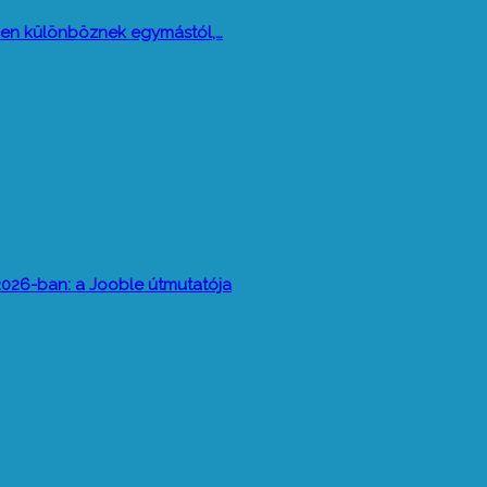
 miben különböznek egymástól,…
026-ban: a Jooble útmutatója