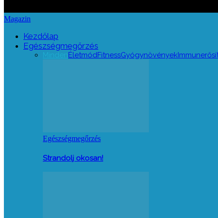
Magazin
Kezdőlap
Egészségmegőrzés
Minden
Életmód
Fitness
Gyógynövények
Immunerősí
Egészségmegőrzés
Strandolj okosan!